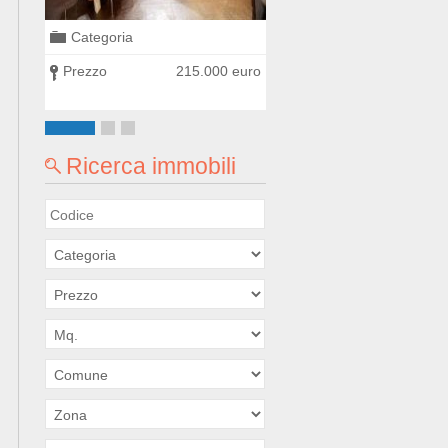
Categoria
Categoria
0 euro
Prezzo
215.000 euro
Prezzo
300.000
Ricerca immobili