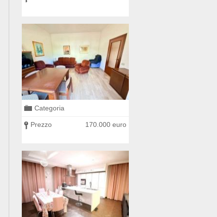
Categoria
Categoria
0 euro
Prezzo
170.000 euro
Prezzo
225.000