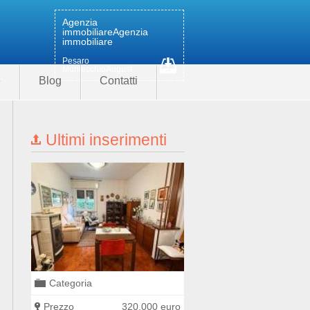
Agenzia
immobiliare
Agenzia
immobiliare
Pesaro
MontecchioAugust
e
Blog
Contatti
Ultimi inserimenti
Categoria
Categoria
0 euro
Prezzo
320.000 euro
Prezzo
400.000