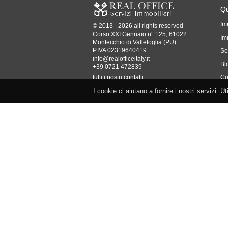
Qu
Im
© 2013 - 2026 all rights reserved
Corso XXI Gennaio n° 125, 61022
Imm
Montecchio di Vallefoglia (PU)
P.IVA 02319640419
Se
info@realofficeitaly.it
Bl
+39 0721 472839
tutti i nostri contatti
Co
I cookie ci aiutano a fornire i nostri servizi. U
Pr