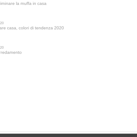
iminare la muffa in casa
020
are casa, colori di tendenza 2020
020
 arredamento