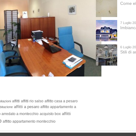
Come el
7 Luglio 2
Imbianc
6 Luglio 2
Stili di
affitti
affitti rio salso
affitto casa a pesaro
itazioni
affitti a pesaro
affitto appartamento a
bitazione
affitti
to arredato a montecchio
acquisto box
o
affitto appartamento montecchio