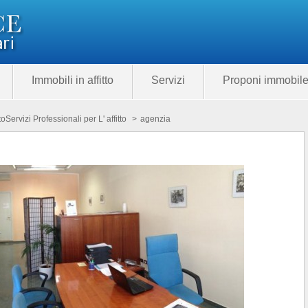
Immobili in affitto
Servizi
Proponi immobil
to
Servizi Professionali per L' affitto
>
agenzia
Categoria
Prezzo
285.00