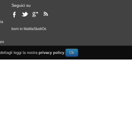
Seguici su
ia
born in
MaMaStudiOs
o
aro
 dettagli leggi la nostra
privacy policy
.