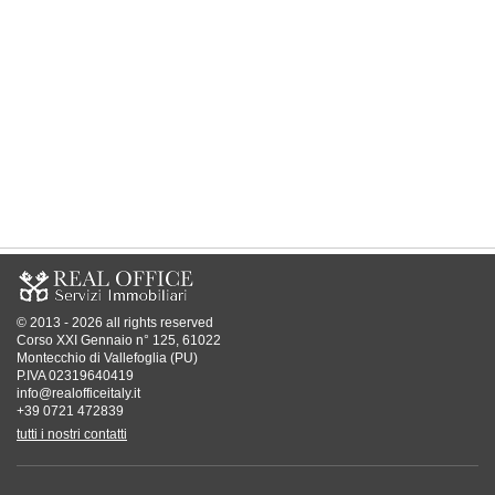
© 2013 - 2026 all rights reserved
Corso XXI Gennaio n° 125, 61022
Montecchio di Vallefoglia (PU)
P.IVA 02319640419
info@realofficeitaly.it
+39 0721 472839
tutti i nostri contatti