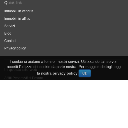
Quick link
Immobili in vendita
Immobili in affitto
Servizi
Blog
Contatti
Privacy policy
I cookie ci aiutano a fornire i nostri servizi. Utilizzando tali servizi,
accetti l'utilizzo dei cookie da parte nostra. Per maggiori dettagli leggi
In questo sito web
la nostra
privacy policy
.
Affitti Pesaro
Affitti Pesaro
Agenzia immobiliare Montecchio
Agenzia immobiliare Montecchio
Affitto a Montecchio
Affitto a Montecchio
appartamenti pesaro
appartamenti pesaro
Vendita appartamenti Pesaro
Vendita appartamenti Pesaro