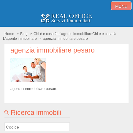
MENU
Home
Home
>
Blog
>
Chi è e cosa fa L'agente immobiliare
Chi è e cosa fa
L'agente immobiliare
>
agenzia immobiliare pesaro
Immobili in vendita
agenzia immobiliare pesaro
Immobili in affitto
Servizi
Proponi immobile
agenzia immobiliare pesaro
Blog
Contatti
Ricerca immobili