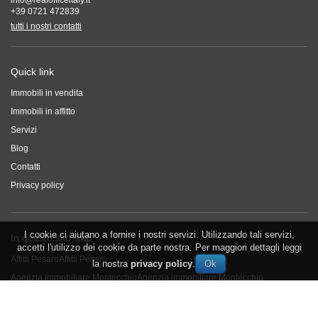
info@realofficeitaly.it
+39 0721 472839
tutti i nostri contatti
Quick link
Immobili in vendita
Immobili in affitto
Servizi
Blog
Contatti
Privacy policy
I cookie ci aiutano a fornire i nostri servizi. Utilizzando tali servizi,
In questo sito web
accetti l'utilizzo dei cookie da parte nostra. Per maggiori dettagli leggi
Affitti Pesaro
Affitti Pesaro
la nostra
privacy policy
.
Agenzia immobiliare Montecchio
Agenzia immobiliare Montecchio
Affitto a Montecchio
Affitto a Montecchio
appartamenti pesaro
appartamenti pesaro