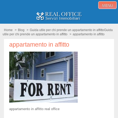
MENU
Home
Home
>
Blog
>
Guida utile per chi prende un appartamento in affitto
Guida
utile per chi prende un appartamento in affitto
>
appartamento in affitto
Immobili in vendita
appartamento in affitto
Immobili in affitto
Servizi
Proponi immobile
Blog
Contatti
appartamento in affitto real office