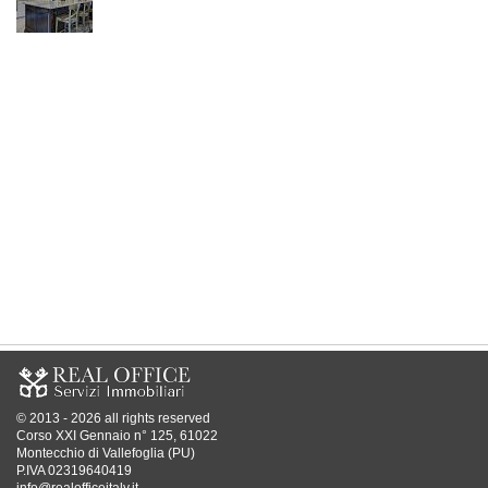
© 2013 - 2026 all rights reserved
Corso XXI Gennaio n° 125, 61022
Montecchio di Vallefoglia (PU)
P.IVA 02319640419