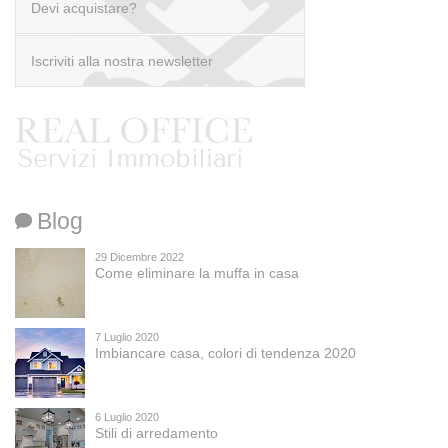
Devi acquistare?
scrivi a info@realofficeitaly.com
Iscriviti alla nostra newsletter
Blog
Ai sensi dell’art. 13 del D.Lgs. 196/03, la compilazione
del modulo costituisce esplicita autorizzazione e
29 Dicembre 2022
consenso alla detenzione e al trattamento dei dati
Come eliminare la muffa in casa
personali, come disposto dal Codice in materia di dati
personali. Ti informiamo inoltre che, relativamente ai
dati forniti, potrai esercitare i diritti previsti dall’art. 7 del
D.Lgs. 196/03.
7 Luglio 2020
Imbiancare casa, colori di tendenza 2020
6 Luglio 2020
Stili di arredamento