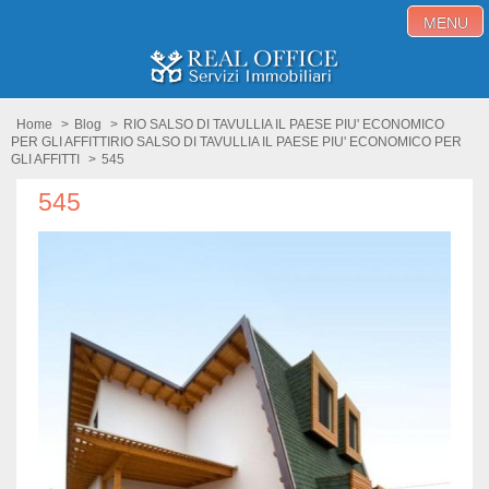
MENU
Home
Home
>
Blog
>
RIO SALSO DI TAVULLIA IL PAESE PIU' ECONOMICO
PER GLI AFFITTI
RIO SALSO DI TAVULLIA IL PAESE PIU' ECONOMICO PER
GLI AFFITTI
>
545
Immobili in vendita
545
Immobili in affitto
Servizi
Proponi immobile
Blog
Contatti