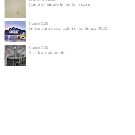
consenso alla detenzione e al trattamento dei dati
Come eliminare la muffa in casa
personali, come disposto dal Codice in materia di dati
personali. Ti informiamo inoltre che, relativamente ai
dati forniti, potrai esercitare i diritti previsti dall’art. 7 del
D.Lgs. 196/03.
7 Luglio 2020
Imbiancare casa, colori di tendenza 2020
6 Luglio 2020
Stili di arredamento