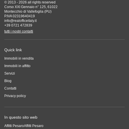
© 2013 - 2026 all rights reserved
Corso XXI Gennaio n° 125, 61022
Montecchio di Vallefoglia (PU)
P.IVA 02319640419
info@realofficeitaly.it
+39 0721 472839
tutti i nostri contatti
Quick link
Immobili in vendita
Immobili in affitto
Servizi
Blog
Contatti
Privacy policy
In questo sito web
Affitti Pesaro
Affitti Pesaro