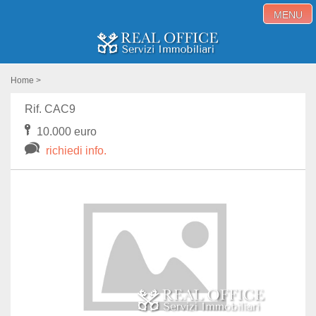
MENU
Home
Home
>
Immobili in vendita
Rif. CAC9
10.000 euro
Immobili in affitto
richiedi info.
Servizi
Proponi immobile
Blog
Contatti