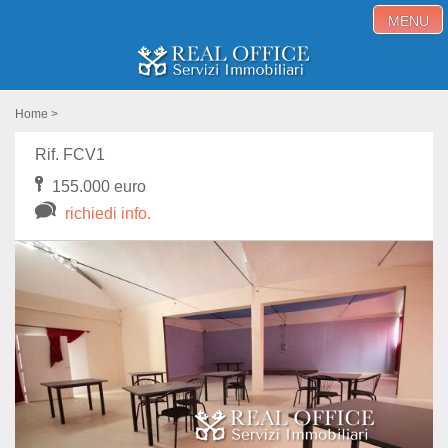
MENU
Home
Home
>
Immobili in vendita
Rif. FCV1
155.000 euro
Immobili in affitto
richiedi info.
Servizi
Proponi immobile
Blog
Contatti