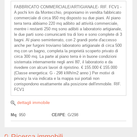
FABBRICATO COMMERCIALE/ARTIGIANALE- RIF. FCV1 -
A pochi km da Montecchio, proponiamo in vendita fabbricato
commerciale di circa 950 mq disposto su due piani. Al piano
terra terra abbiamo 220 mq adibito ad attività commerciale,
mentre i restanti 250 mq sono adibiti a laboratorio artigianale,
le due parti sono comunicanti tra di loro e sono complete di 3
bagni. Al piano seminterrato, con 2 grandi porte d'accesso
anche per furgoni troviamo laboratorio artigianale di circa 500
mq con un bagno, completa la proprietà scoperto privato di
circa 300 mq. La parte al piano terra è in buone condizioni
sistemata internamente negli anni 80', il laboratorio e da
rivedere con alcuni lavori di ripristino. € 155.000 € 155.000
(Classe energetica: G - 298 kWh/m2 anno ) Per motivi di
privacy la via indicata e la mappa sui portali non
corrispondono esattamente alla posizione dell'immobile. RIF.
FCV1
dettagli immobile
Mq
: 950
CE/IPE
: G/298
Ricerca immobili