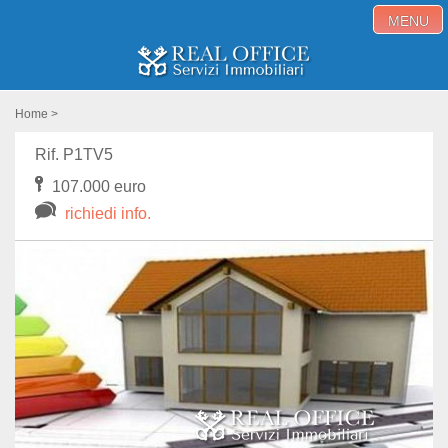
MENU
Home
Home
>
Immobili in vendita
Rif. P1TV5
107.000 euro
Immobili in affitto
richiedi info.
Servizi
Proponi immobile
Blog
Contatti