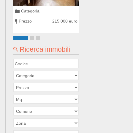
Categoria
Categoria
0 euro
Prezzo
215.000 euro
Prezzo
300.000
Ricerca immobili