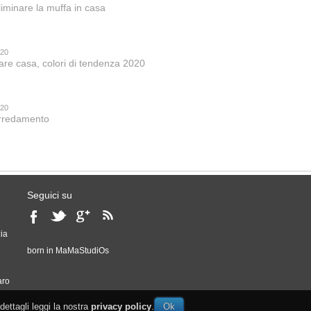
iminare la muffa in casa
020
are casa, colori di tendenza 2020
020
 arredamento
Seguici su
ia
born in
MaMaStudiOs
o
aro
 dettagli leggi la nostra
privacy policy
.