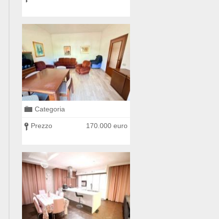
Categoria
Categoria
0 euro
Prezzo
170.000 euro
Prezzo
225.000