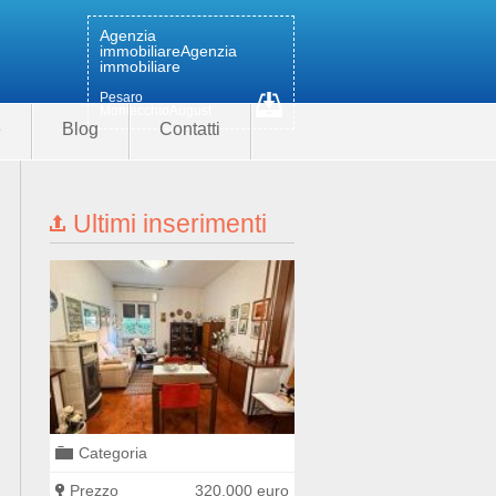
Agenzia
immobiliare
Agenzia
immobiliare
Pesaro
MontecchioAugust
e
Blog
Contatti
Ultimi inserimenti
Categoria
Categoria
0 euro
Prezzo
320.000 euro
Prezzo
400.000