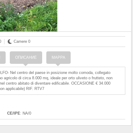
0
Camere
0
N
ОПИСАНИЕ
MAPPA
Categoria
el centro del paese in posizione molto comoda, collegato
Prezzo
420.00
o agricolo di circa 8.000 mq, ideale per orto uliveto o frutteto, non
 nel centro abitato di diventare edificabile. OCCASIONE € 34.000
on applicabile) RIF. RTV7
CE/IPE
: NA/0