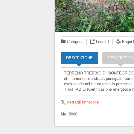
Categoria
Locali
1
Bagni
DESCRIZIONE
DESCRIPTIO
TERRENO TREBBIO DI MONTEGRIDOLFO- N
ottimamente alla strada principale, terren
escludendo nel futuro,vista la posizione
TRATTABILI (Certificazione energetica n
dettagli immobile
Mq
: 8000