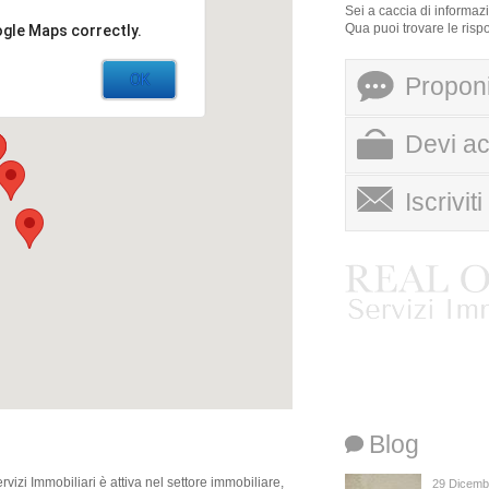
Sei a caccia di informaz
Qua puoi trovare le risp
ogle Maps correctly.
OK
Proponi
Devi ac
scrivi a info@realof
Iscrivit
Ai sensi dell’art. 13 del
esplicita autorizzazione 
personali, come disposto 
inoltre che, relativamente ai
del D.Lgs. 196/03.
Blog
izi Immobiliari è attiva nel settore immobiliare,
29 Dicemb