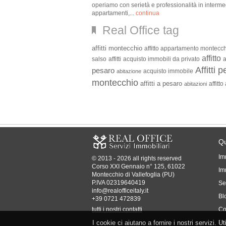
operiamo con serietà e professionalità in intermedi
appartamenti,...
continua
Real Office tag
affitti montecchio
affitto appartamento montecc
affitto
salso
affitti
acquisto immobili da privato
a
Affitti 
pesaro
acquisto immobile
abitazione
montecchio
affitti a pesaro
affitt
abitazioni
Qu
Im
© 2013 - 2026 all rights reserved
Corso XXI Gennaio n° 125, 61022
Imm
Montecchio di Vallefoglia (PU)
P.IVA 02319640419
Se
info@realofficeitaly.it
Bl
+39 0721 472839
tutti i nostri contatti
Co
I cookie ci aiutano a fornire i nostri servizi. U
Pr