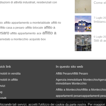
azioni di attività industriali, residenziali con
Come el
7 Luglio 2
Imbianc
hio
affitto appartamento a montelabbate
affitti rio
affitto a
ffitto casa a pesaro
affitto bilocale
pesaro
affitto a
affitto appartamento
ace
6 Luglio 2
o arredato a montecchio
acquisto box
Stili di
ick link
In questo sito web
mobili in vendita
Affitti Pesaro
Affitti Pesaro
obili in affitto
Agenzia immobiliare Montecchio
Agenz
immobiliare Montecchio
rvizi
Affitto a Montecchio
Affitto a Montecchi
og
appartamenti pesaro
appartamenti pes
ntatti
Vendita appartamenti Pesaro
Vendita
tilizzando tali servizi, accetti l'utilizzo dei cookie da parte nostra. Per maggiori
ivacy policy
appartamenti Pesaro