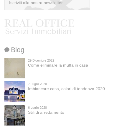
Iscriviti alla nostra newsletter
Blog
Ai sensi dell’art. 13 del D.Lgs. 196/03, la compilazione
del modulo costituisce esplicita autorizzazione e
29 Dicembre 2022
consenso alla detenzione e al trattamento dei dati
Come eliminare la muffa in casa
personali, come disposto dal Codice in materia di dati
personali. Ti informiamo inoltre che, relativamente ai
dati forniti, potrai esercitare i diritti previsti dall’art. 7 del
D.Lgs. 196/03.
7 Luglio 2020
Imbiancare casa, colori di tendenza 2020
6 Luglio 2020
Stili di arredamento