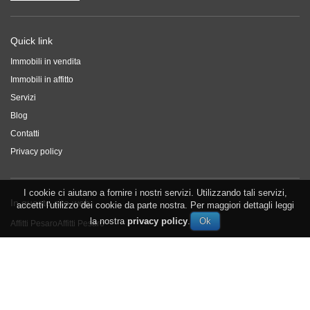
Quick link
Immobili in vendita
Immobili in affitto
Servizi
Blog
Contatti
Privacy policy
I cookie ci aiutano a fornire i nostri servizi. Utilizzando tali servizi,
In questo sito web
accetti l'utilizzo dei cookie da parte nostra. Per maggiori dettagli leggi
la nostra
privacy policy
.
Affitti Pesaro
Affitti Pesaro
Agenzia immobiliare Montecchio
Agenzia immobiliare Montecchio
Affitto a Montecchio
Affitto a Montecchio
appartamenti pesaro
appartamenti pesaro
Vendita appartamenti Pesaro
Vendita appartamenti Pesaro