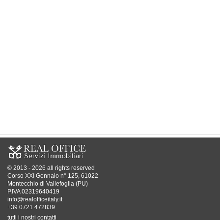
© 2013 - 2026 all rights reserved
Corso XXI Gennaio n° 125, 61022
Montecchio di Vallefoglia (PU)
P.IVA 02319640419
info@realofficeitaly.it
+39 0721 472839
tutti i nostri contatti