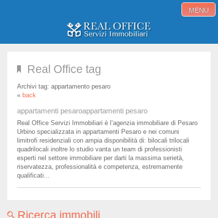
MENU
Home
Real Office tag
Immobili in vendita
Archivi tag:
appartamento pesaro
Immobili in affitto
«
back
Servizi
appartamenti pesaro
appartamenti pesaro
Real Office Servizi Immobiliari è l’agenzia immobiliare di Pesaro
Proponi immobile
Urbino specializzata in appartamenti Pesaro e nei comuni
limitrofi residenziali con ampia disponibilità di: bilocali trilocali
Blog
quadrilocali inoltre lo studio vanta un team di professionisti
esperti nel settore immobiliare per darti la massima serietà,
riservatezza, professionalità e competenza, estremamente
Contatti
qualificati...
Ricerca immobili