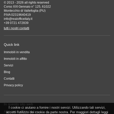
© 2013 - 2026 all rights reserved
Corso XXI Gennaio n° 125, 61022
Montecchio di Vallefoglia (PU)
P.IVA 02319640419
info@realofficeitaly.it
+39 0721 472839
tutti i nostri contatti
Quick link
Immobili in vendita
Immobili in affitto
Servizi
Blog
Contatti
Privacy policy
In questo sito web
I cookie ci aiutano a fornire i nostri servizi. Utilizzando tali servizi,
Affitti Pesaro
Affitti Pesaro
accetti l'utilizzo dei cookie da parte nostra. Per maggiori dettagli leggi