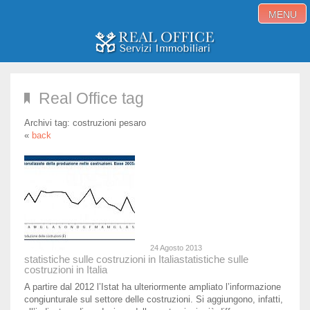
MENU
Home
Real Office tag
Immobili in vendita
Archivi tag:
costruzioni pesaro
Immobili in affitto
«
back
Servizi
Proponi immobile
Blog
Contatti
24 Agosto 2013
statistiche sulle costruzioni in Italia
statistiche sulle
costruzioni in Italia
A partire dal 2012 l’Istat ha ulteriormente ampliato l’informazione
congiunturale sul settore delle costruzioni. Si aggiungono, infatti,