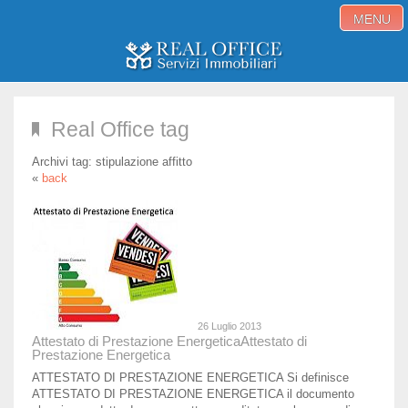
MENU
Home
Real Office tag
Immobili in vendita
Archivi tag:
stipulazione affitto
Immobili in affitto
«
back
Servizi
Proponi immobile
Blog
Contatti
26 Luglio 2013
Attestato di Prestazione Energetica
Attestato di
Prestazione Energetica
ATTESTATO DI PRESTAZIONE ENERGETICA Si definisce
ATTESTATO DI PRESTAZIONE ENERGETICA il documento