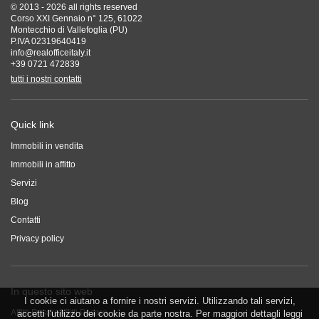
© 2013 - 2026 all rights reserved
Corso XXI Gennaio n° 125, 61022
Montecchio di Vallefoglia (PU)
P.IVA 02319640419
info@realofficeitaly.it
+39 0721 472839
tutti i nostri contatti
Quick link
Immobili in vendita
Immobili in affitto
Servizi
Blog
Contatti
Privacy policy
In questo sito web
I cookie ci aiutano a fornire i nostri servizi. Utilizzando tali servizi,
Affitti Pesaro
Affitti Pesaro
accetti l'utilizzo dei cookie da parte nostra. Per maggiori dettagli leggi