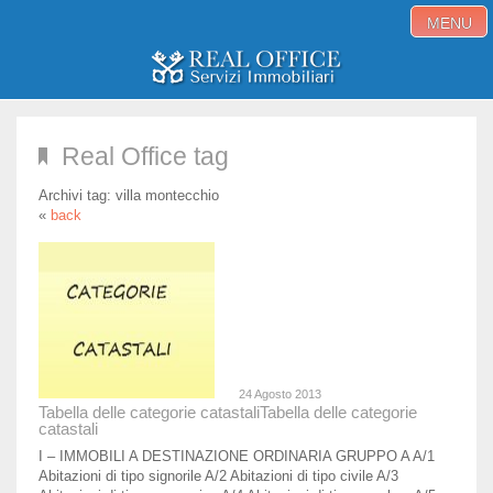
MENU
Home
Real Office tag
Immobili in vendita
Archivi tag:
villa montecchio
Immobili in affitto
«
back
Servizi
Proponi immobile
Blog
Contatti
24 Agosto 2013
Tabella delle categorie catastali
Tabella delle categorie
catastali
I – IMMOBILI A DESTINAZIONE ORDINARIA GRUPPO A A/1
Abitazioni di tipo signorile A/2 Abitazioni di tipo civile A/3