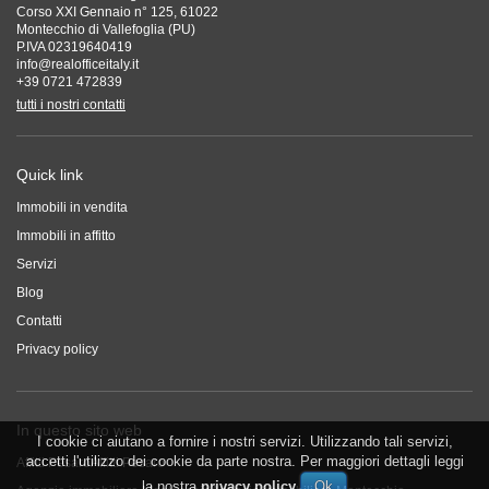
Corso XXI Gennaio n° 125, 61022
Montecchio di Vallefoglia (PU)
P.IVA 02319640419
info@realofficeitaly.it
+39 0721 472839
tutti i nostri contatti
Quick link
Immobili in vendita
Immobili in affitto
Servizi
Blog
Contatti
Privacy policy
In questo sito web
I cookie ci aiutano a fornire i nostri servizi. Utilizzando tali servizi,
accetti l'utilizzo dei cookie da parte nostra. Per maggiori dettagli leggi
Affitti Pesaro
Affitti Pesaro
la nostra
privacy policy
.