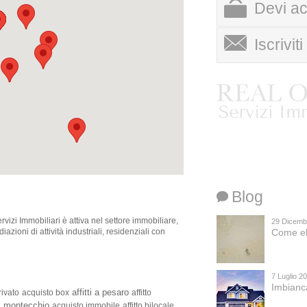
Devi ac
scrivi a info@realof
Iscrivit
Ai sensi dell’art. 13 del
esplicita autorizzazione 
personali, come disposto 
inoltre che, relativamente ai
del D.Lgs. 196/03.
Blog
izi Immobiliari è attiva nel settore immobiliare,
29 Dicemb
azioni di attività industriali, residenziali con
Come el
7 Luglio 2
Imbianc
affitti a pesaro
rivato
acquisto box
affitto
ti montecchio
acquisto immobile
affitto bilocale