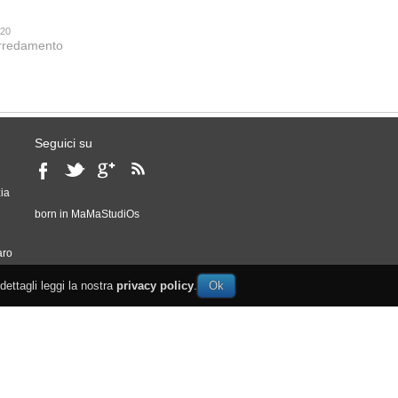
020
 arredamento
Seguici su
ia
born in
MaMaStudiOs
o
aro
 dettagli leggi la nostra
privacy policy
.