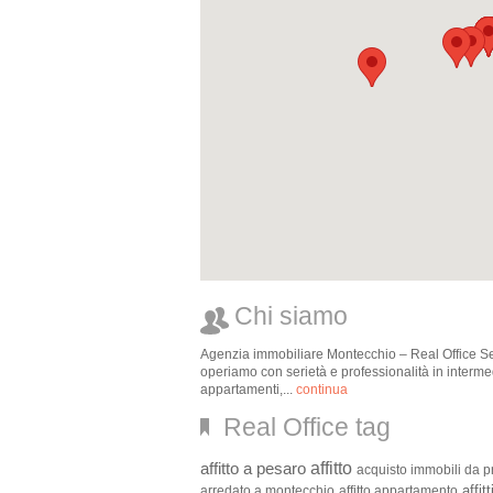
Chi siamo
Agenzia immobiliare Montecchio – Real Office Serv
operiamo con serietà e professionalità in intermedi
appartamenti,...
continua
Real Office tag
affitto
affitto a pesaro
acquisto immobili da p
affit
arredato a montecchio
affitto appartamento