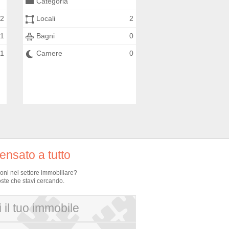
Categoria
2
Locali
2
1
Bagni
0
1
Camere
0
nsato a tutto
ioni nel settore immobiliare?
oste che stavi cercando.
 il tuo immobile