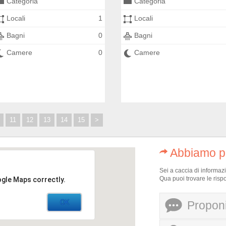
Categoria
Categoria
Locali
1
Locali
Bagni
0
Bagni
Camere
0
Camere
11
12
13
14
15
>
Abbiamo pe
Sei a caccia di informaz
Qua puoi trovare le risp
ogle Maps correctly.
OK
Proponi