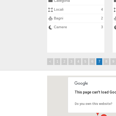
Categoria
Locali
4
Bagni
2
Camere
3
<
1
2
3
4
5
6
7
8
9
This page can't load Go
Do you own this website?