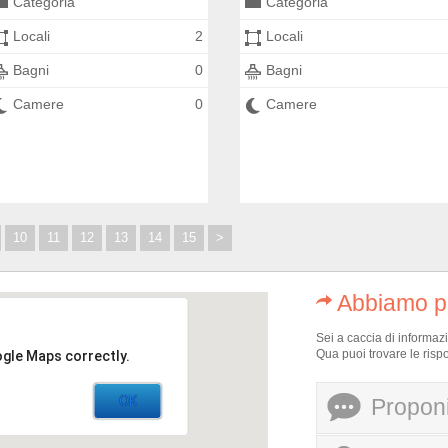
Categoria
Categoria
Locali
2
Locali
Bagni
0
Bagni
Camere
0
Camere
10
11
12
13
14
15
>
Abbiamo pe
Sei a caccia di informaz
Qua puoi trovare le risp
ogle Maps correctly.
OK
Proponi