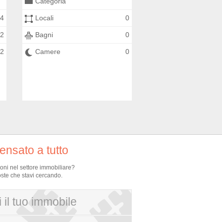
Categoria
4
Locali
0
2
Bagni
0
2
Camere
0
nsato a tutto
ioni nel settore immobiliare?
oste che stavi cercando.
 il tuo immobile