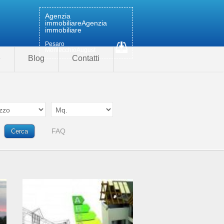
Agenzia
immobiliare
Agenzia
immobiliare
Pesaro
MontecchioAugust
e
Blog
Contatti
FAQ