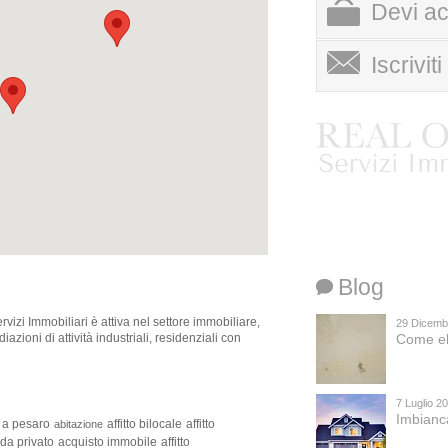
Devi ac
scrivi a info@realof
Iscrivit
Ai sensi dell’art. 13 del
esplicita autorizzazione 
personali, come disposto 
inoltre che, relativamente ai
del D.Lgs. 196/03.
Blog
izi Immobiliari è attiva nel settore immobiliare,
29 Dicemb
azioni di attività industriali, residenziali con
Come el
7 Luglio 2
Imbianc
a a pesaro
affitto bilocale
affitto
abitazione
da privato
acquisto immobile
affitto