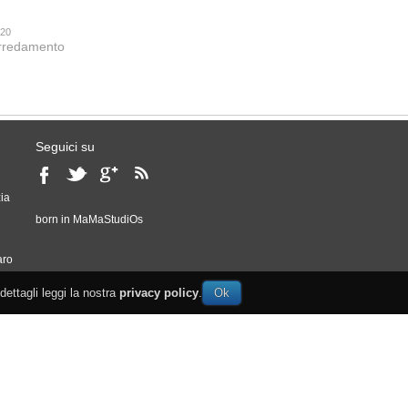
020
 arredamento
Seguici su
ia
born in
MaMaStudiOs
o
aro
 dettagli leggi la nostra
privacy policy
.