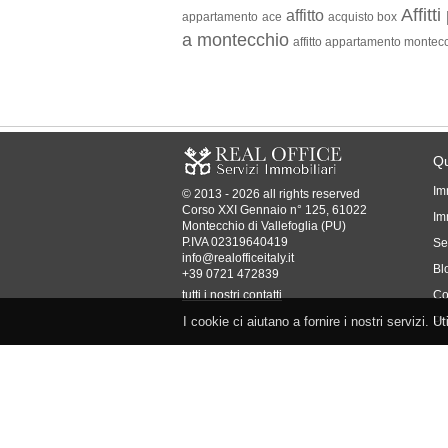
Affitt
affitto
appartamento
ace
acquisto box
a montecchio
affitto appartamento montec
Qu
Im
© 2013 - 2026 all rights reserved
Corso XXI Gennaio n° 125, 61022
Imm
Montecchio di Vallefoglia (PU)
P.IVA 02319640419
Se
info@realofficeitaly.it
Bl
+39 0721 472839
tutti i nostri contatti
Co
I cookie ci aiutano a fornire i nostri servizi. U
Pr