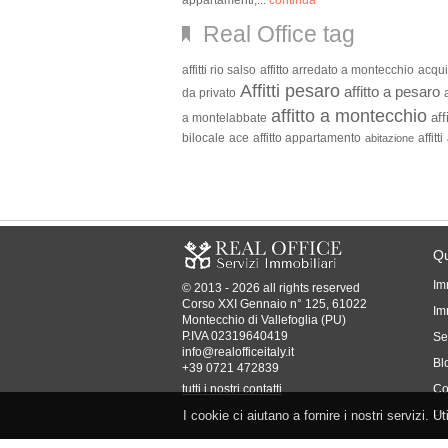
appartamenti,...
continua
Real Office tag
affitti rio salso
affitto arredato a montecchio
acqui
Affitti pesaro
affitto a pesaro
da privato
affitto a montecchio
aff
a montelabbate
bilocale
ace
affitto appartamento
affitti
abitazione
Qu
Im
© 2013 - 2026 all rights reserved
Corso XXI Gennaio n° 125, 61022
Imm
Montecchio di Vallefoglia (PU)
P.IVA 02319640419
Se
info@realofficeitaly.it
Bl
+39 0721 472839
tutti i nostri contatti
Co
I cookie ci aiutano a fornire i nostri servizi. U
Pr