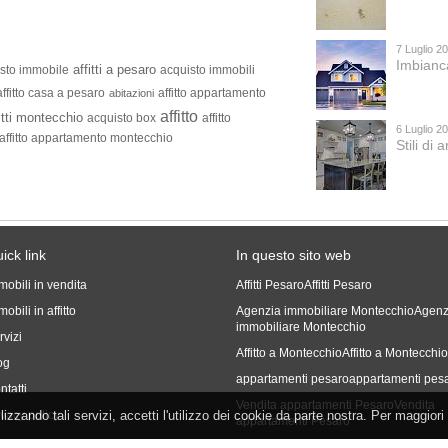
7 Luglio 2
Imbianc
affitti a pesaro
sto immobile
acquisto immobili
affitto casa a pesaro
affitto appartamento
abitazioni
affitto
itti montecchio
acquisto box
affitto
6 Luglio 2
affitto appartamento montecchio
Stili di
ick link
In questo sito web
mobili in vendita
Affitti Pesaro
Affitti Pesaro
obili in affitto
Agenzia immobiliare Montecchio
Agenz
immobiliare Montecchio
rvizi
Affitto a Montecchio
Affitto a Montecchi
og
appartamenti pesaro
appartamenti pes
ntatti
Vendita appartamenti Pesaro
Vendita
tilizzando tali servizi, accetti l'utilizzo dei cookie da parte nostra. Per maggiori
ivacy policy
appartamenti Pesaro