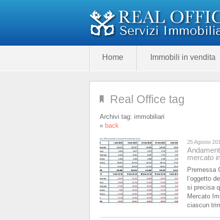
Home
Immobili in vendita
Real Office tag
Archivi tag:
immobiliari
«
back
25 Agosto 20
Andamento
mercato im
Premessa Co
l’oggetto de
si precisa 
Mercato Imm
ciascun tri