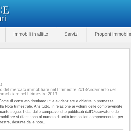
Immobili in affitto
Servizi
Proponi immobil
13
 del mercato immobiliare nel I trimestre 2013
Andamento del
mobiliare nel I trimestre 2013
me di consueto riteniamo utile evidenziare e chiarire in premessa
lla Nota trimestrale. Anzitutto, in relazione ai volumi delle compravendite
quanto segue. I dati delle compravendite pubblicati dall’Osservatorio del
Categoria
obiliare si riferiscono al numero di unità immobiliari compravendute, per
Prezzo
285.00
mestre, desunte dalle note...