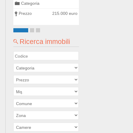
Categoria
Categoria
0 euro
Prezzo
215.000 euro
Prezzo
300.000
Ricerca immobili