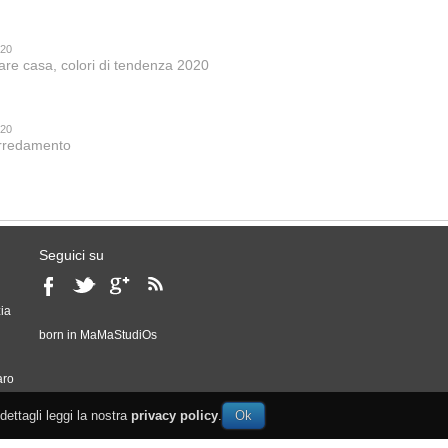
020
are casa, colori di tendenza 2020
020
 arredamento
Seguici su
ia
born in
MaMaStudiOs
o
aro
 dettagli leggi la nostra
privacy policy
.