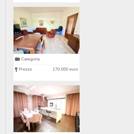
Categoria
Categoria
0 euro
Prezzo
170.000 euro
Prezzo
225.000