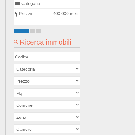
Categoria
Categoria
0 euro
Prezzo
400.000 euro
Prezzo
420.000
Ricerca immobili