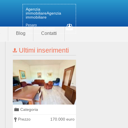
Agenzia
immobiliare
Agenzia
immobiliare
Pesaro
MontecchioAugust
e
Blog
Contatti
Ultimi inserimenti
Categoria
Categoria
0 euro
Prezzo
170.000 euro
Prezzo
300.000