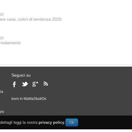
020
are casa, colori di tendenza 2020
020
 arredamento
Seguici su
ia
born in
MaMaStudiOs
o
aro
 dettagli leggi la nostra
privacy policy
.