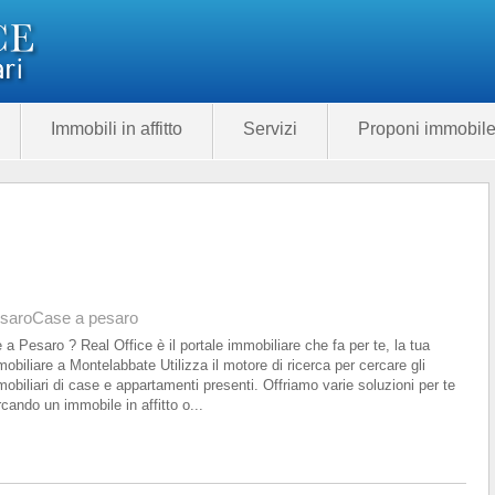
Immobili in affitto
Servizi
Proponi immobil
saro
Case a pesaro
 a Pesaro ? Real Office è il portale immobiliare che fa per te, la tua
obiliare a Montelabbate Utilizza il motore di ricerca per cercare gli
obiliari di case e appartamenti presenti. Offriamo varie soluzioni per te
cando un immobile in affitto o...
Categoria
Prezzo
175.00