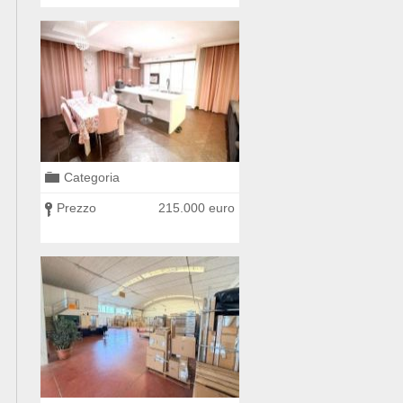
Categoria
Categoria
0 euro
Prezzo
215.000 euro
Prezzo
285.000