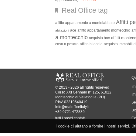
appartamenti,...
continua
Real Office tag
Affitti p
affitto appartamento a montelabbate
ace
affitto appartamento montecchio
affi
abitazioni
a montecchio
affitti montec
acquisto box
casa a pesaro
affitto bilocale
acquisto immobili d
Qu
Im
© 2013 - 2026 all rights reserved
Corso XXI Gennaio n° 125, 61022
Imm
Montecchio di Vallefoglia (PU)
P.IVA 02319640419
Se
info@realofficeitaly.it
Bl
+39 0721 472839
tutti i nostri contatti
Co
I cookie ci aiutano a fornire i nostri servizi. U
Pr