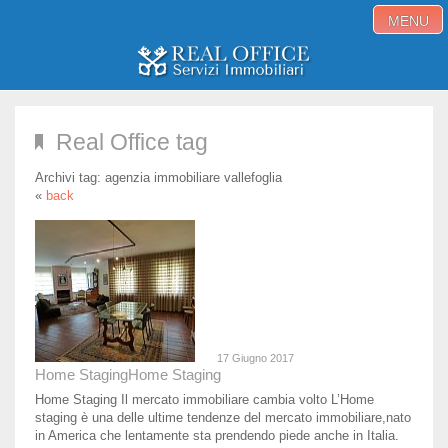
MENU
Home
Real Office tag
Immobili in vendita
Archivi tag:
agenzia immobiliare vallefoglia
Immobili in affitto
«
back
Servizi
Proponi immobile
Blog
Contatti
17 Giugno 2017
Home Staging
Home Staging
Home Staging Il mercato immobiliare cambia volto L’Home
staging è una delle ultime tendenze del mercato immobiliare,nato
in America che lentamente sta prendendo piede anche in Italia.