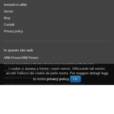
Immobili in affitto
Servizi
Blog
Contatti
Privacy policy
In questo sito web
Affitti Pesaro
Affitti Pesaro
Agenzia immobiliare Montecchio
Agenzia immobiliare Montecchio
I cookie ci aiutano a fornire i nostri servizi. Utilizzando tali servizi,
Affitto a Montecchio
Affitto a Montecchio
accetti l'utilizzo dei cookie da parte nostra. Per maggiori dettagli leggi
appartamenti pesaro
appartamenti pesaro
la nostra
privacy policy
.
Vendita appartamenti Pesaro
Vendita appartamenti Pesaro
Seguici su