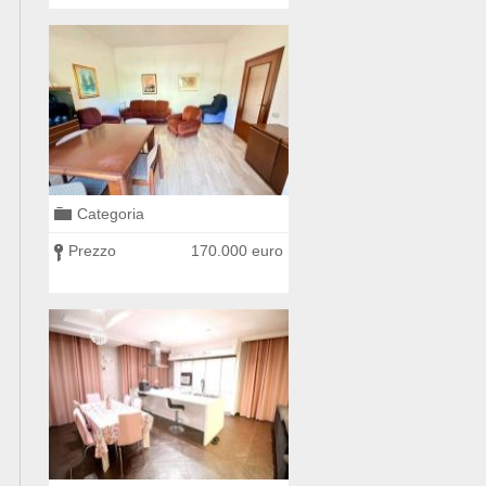
Categoria
Categoria
0 euro
Prezzo
170.000 euro
Prezzo
225.000