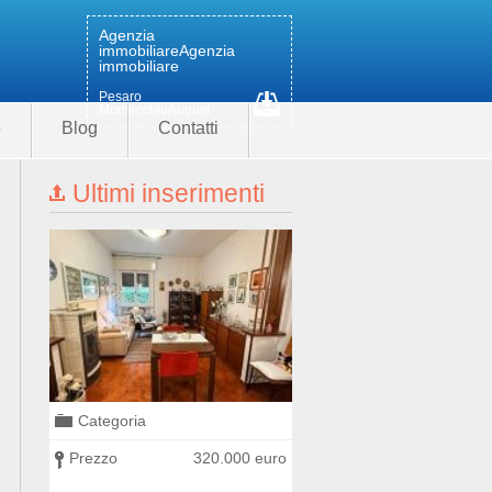
Agenzia
immobiliare
Agenzia
immobiliare
Pesaro
MontecchioAugust
e
Blog
Contatti
Ultimi inserimenti
Categoria
Categoria
0 euro
Prezzo
320.000 euro
Prezzo
400.000