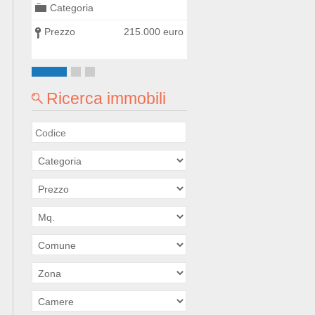
Categoria
Categoria
0 euro
Prezzo
215.000 euro
Prezzo
300.000
Ricerca immobili