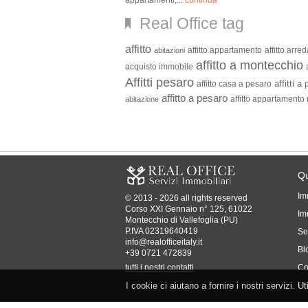
appartamenti,...
continua
Real Office tag
affitto
affitto appartamento
affitto arr
abitazioni
affitto a montecchio
acquisto immobile
Affitti pesaro
affitti a
affitto casa a pesaro
affitto a pesaro
affitto appartamento
abitazione
Qu
Im
© 2013 - 2026 all rights reserved
Corso XXI Gennaio n° 125, 61022
Imm
Montecchio di Vallefoglia (PU)
P.IVA 02319640419
Se
info@realofficeitaly.it
Bl
+39 0721 472839
tutti i nostri contatti
Co
I cookie ci aiutano a fornire i nostri servizi. U
Pr