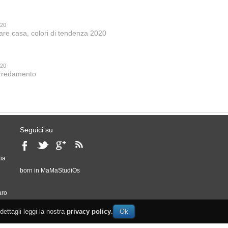
020
are casa, colori di tendenza 2020
020
 arredamento
Seguici su
ia
born in
MaMaStudiOs
o
aro
 dettagli leggi la nostra
privacy policy
.