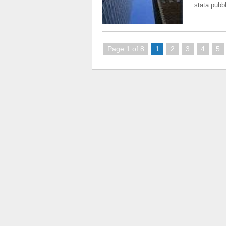
stata pubbl
Page 1 of 8
1
2
3
4
5