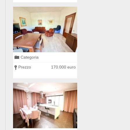
Categoria
Categoria
0 euro
Prezzo
170.000 euro
Prezzo
225.000