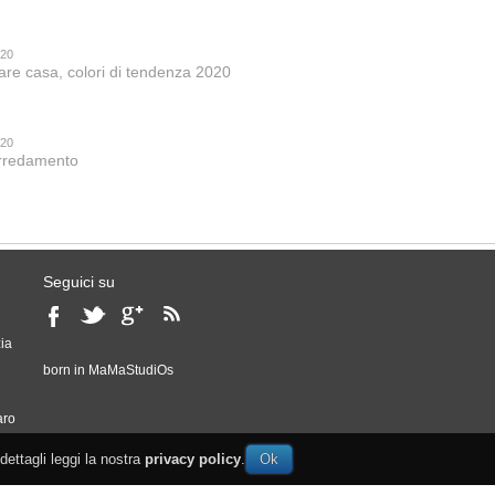
020
are casa, colori di tendenza 2020
020
 arredamento
Seguici su
ia
born in
MaMaStudiOs
o
aro
 dettagli leggi la nostra
privacy policy
.