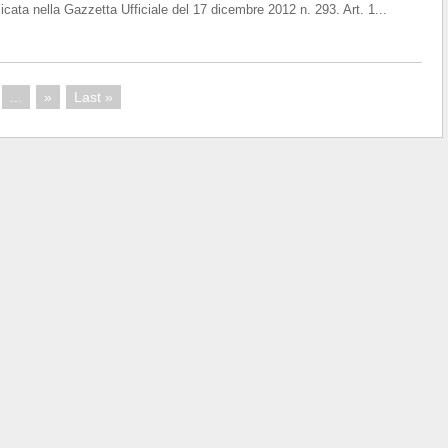
icata nella Gazzetta Ufficiale del 17 dicembre 2012 n. 293. Art. 1...
Categoria
Prezzo
175.00
...
»
Last »