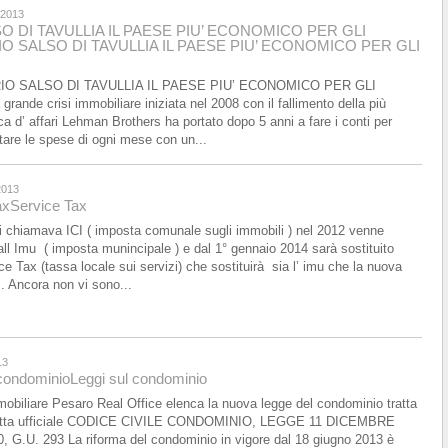
 2013
O DI TAVULLIA IL PAESE PIU’ ECONOMICO PER GLI
IO SALSO DI TAVULLIA IL PAESE PIU’ ECONOMICO PER GLI
IO SALSO DI TAVULLIA IL PAESE PIU’ ECONOMICO PER GLI
grande crisi immobiliare iniziata nel 2008 con il fallimento della più
a d’ affari Lehman Brothers ha portato dopo 5 anni a fare i conti per
ntare le spese di ogni mese con un...
2013
Categoria
ax
Service Tax
i chiamava ICI ( imposta comunale sugli immobili ) nel 2012 venne
Prezzo
420.00
dall Imu ( imposta munincipale ) e dal 1° gennaio 2014 sarà sostituito
ce Tax (tassa locale sui servizi) che sostituirà sia l’ imu che la nuova
. Ancora non vi sono...
13
 condominio
Leggi sul condominio
obiliare Pesaro Real Office elenca la nuova legge del condominio tratta
zetta ufficiale CODICE CIVILE CONDOMINIO, LEGGE 11 DICEMBRE
, G.U. 293 La riforma del condominio in vigore dal 18 giugno 2013 è