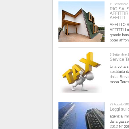
11 Settembre
RIO SALS
AFFITTI
R
AFFITTI
AFFITTO R
AFFITTI La 
grande banc
poter affro
3 Settembre 
Service T
Una volta s
sostituita 
dalla Servi
tassa Tares
29 Agosto 20
Leggi sul
agenzia imm
dalla gaz
2012 N° 220