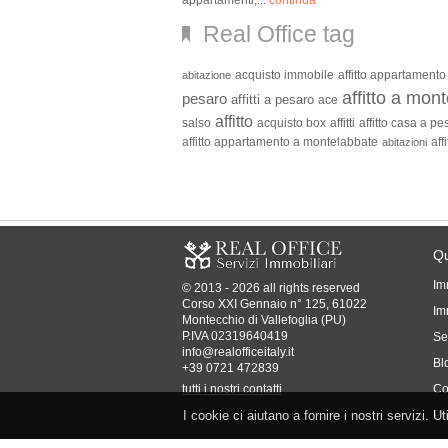
appartamenti,...
continua
Real Office tag
acquisto immobile
affitto appartamento
abitazione
affitto a mon
pesaro
affitti a pesaro
ace
affitto
salso
acquisto box
affitti
affitto casa a pe
affitto appartamento a montelabbate
aff
abitazioni
Qu
Im
© 2013 - 2026 all rights reserved
Corso XXI Gennaio n° 125, 61022
Imm
Montecchio di Vallefoglia (PU)
P.IVA 02319640419
Se
info@realofficeitaly.it
Bl
+39 0721 472839
tutti i nostri contatti
Co
I cookie ci aiutano a fornire i nostri servizi. U
Pr