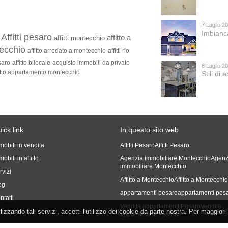
7 Luglio 2
Imbianc
Affitti pesaro
affitto a
affitti montecchio
tecchio
affitto arredato a montecchio
affitti rio
saro
affitto bilocale
acquisto immobili da privato
6 Luglio 2
itto appartamento montecchio
Stili di
ick link
In questo sito web
mobili in vendita
Affitti Pesaro
Affitti Pesaro
obili in affitto
Agenzia immobiliare Montecchio
Agenz
immobiliare Montecchio
rvizi
Affitto a Montecchio
Affitto a Montecchi
og
appartamenti pesaro
appartamenti pes
ntatti
Vendita appartamenti Pesaro
Vendita
tilizzando tali servizi, accetti l'utilizzo dei cookie da parte nostra. Per maggiori
ivacy policy
appartamenti Pesaro