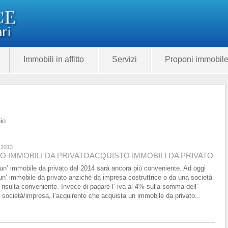
Immobili in affitto
Servizi
Proponi immobil
io
 2013
O IMMOBILI DA PRIVATO
ACQUISTO IMMOBILI DA PRIVATO
un’ immobile da privato dal 2014 sarà ancora più conveniente. Ad oggi
un’ immobile da privato anzichè da impresa costruttrice o da una società
 risulta conveniente. Invece di pagare l’ iva al 4% sulla somma dell’
Categoria
 società/impresa, l’acquirente che acquista un immobile da privato...
Prezzo
285.00