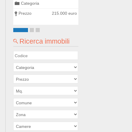
Categoria
Categoria
0 euro
Prezzo
215.000 euro
Prezzo
300.000
Ricerca immobili